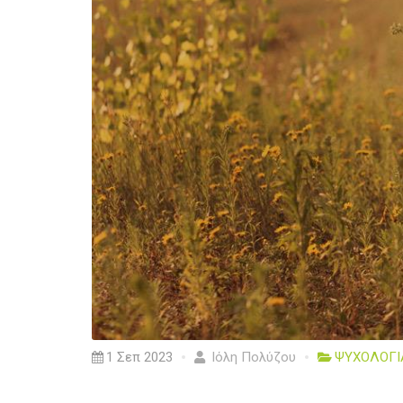
1 Σεπ 2023
Ιόλη Πολύζου
ΨΥΧΟΛΟΓΙ