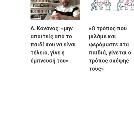
Α. Κονάνος: «μην
«Ο τρόπος που
απαιτείς από το
μιλάμε και
παιδί σου να είναι
φερόμαστε στα
τέλειο, γίνε η
παιδιά, γίνεται ο
έμπνευσή του»
τρόπος σκέψης
τους»