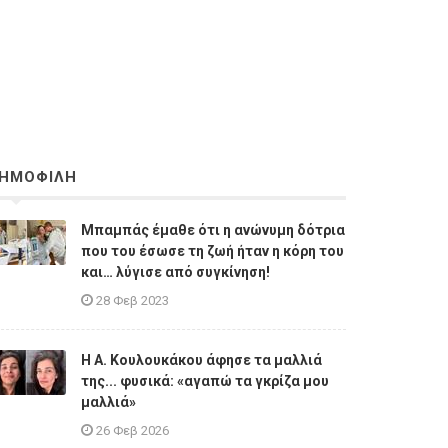
ΗΜΟΦΙΛΗ
Μπαμπάς έμαθε ότι η ανώνυμη δότρια
που του έσωσε τη ζωή ήταν η κόρη του
και… λύγισε από συγκίνηση!
28 Φεβ 2023
Η A. Κουλουκάκου άφησε τα μαλλιά
της... φυσικά: «αγαπώ τα γκρίζα μου
μαλλιά»
26 Φεβ 2026