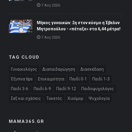
7 Αυγ 2026
Μήκος γυναικών: 2η στον κόσμο η Έβελυν
Μητροπούλου - «πέταξε» στα 6,44 μέτρα!
7 Αυγ 2026
TAG CLOUD
Γυναικολόγος
Διαπαιδαγώγηση
Διασκέδαση
Έξυπνα tips
Επικαιρότητα
Παιδί 0-1
Παιδί 1-3
Παιδί 3-6
Παιδί 6-9
Παιδί 9-12
Παιδοψυχολόγος
Σεξ και σχέσεις
Τοκετός
Χιούμορ
Ψυχολογία
MAMA365.GR