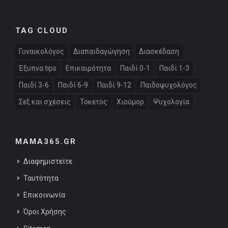
TAG CLOUD
Γυναικολόγος
Διαπαιδαγώγηση
Διασκέδαση
Έξυπνα tips
Επικαιρότητα
Παιδί 0-1
Παιδί 1-3
Παιδί 3-6
Παιδί 6-9
Παιδί 9-12
Παιδοψυχολόγος
Σεξ και σχέσεις
Τοκετός
Χιούμορ
Ψυχολογία
MAMA365.GR
Διαφημιστείτε
Ταυτότητα
Επικοινωνία
Όροι Χρήσης