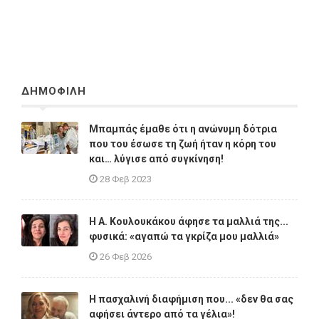
ΔΗΜΟΦΙΛΗ
Μπαμπάς έμαθε ότι η ανώνυμη δότρια
που του έσωσε τη ζωή ήταν η κόρη του
και… λύγισε από συγκίνηση!
28 Φεβ 2023
Η A. Κουλουκάκου άφησε τα μαλλιά της...
φυσικά: «αγαπώ τα γκρίζα μου μαλλιά»
26 Φεβ 2026
Η πασχαλινή διαφήμιση που... «δεν θα σας
αφήσει άντερο από τα γέλια»!