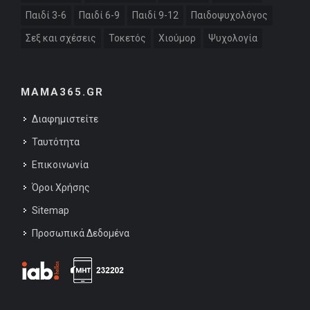
Παιδί 3-6
Παιδί 6-9
Παιδί 9-12
Παιδοψυχολόγος
Σεξ και σχέσεις
Τοκετός
Χιούμορ
Ψυχολογία
MAMA365.GR
Διαφημιστείτε
Ταυτότητα
Επικοινωνία
Όροι Χρήσης
Sitemap
Προσωπικά Δεδομένα