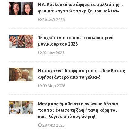
Η A. Κουλουκάκου άφησε τα μαλλιά της...
φυσικά: «αγαπώ τα γκρίζα μου μαλλιά»
26 Φεβ 2026
15 σχέδια για το πρώτο καλοκαιρινό
μανικιούρ του 2026
02 Ιουν 2026
Η πασχαλινή διαφήμιση που... «δεν θα σας
αφήσει άντερο από τα γέλια»!
09 Μαρ 2026
Μπαμπάς έμαθε ότι η ανώνυμη δότρια
που του έσωσε τη ζωή ήταν η κόρη του
και… λύγισε από συγκίνηση!
28 Φεβ 2023