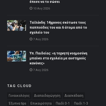
έπεσε να το σώσει
10 Αυγ 2026
Ταϊλάνδη: 14χρονος σκότωσε τους
παππούδες του και 6 άτομα από το
σχολείο του
7 Αυγ 2026
Υπ. Παιδείας: «η τεχνητή νοημοσύνη
μπαίνει στα σχολεία με αυστηρούς
κανόνες»
7 Αυγ 2026
TAG CLOUD
Γυναικολόγος
Διαπαιδαγώγηση
Διασκέδαση
Έξυπνα tips
Επικαιρότητα
Παιδί 0-1
Παιδί 1-3