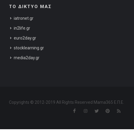
ΤΟ ΔΙΚΤΥΟ ΜΑΣ
iatronet.gr
in2life.gr
euro2day.gr
stocklearning.gr
media2day.gr
Copyrights © 2012-2019 All Rights Reserved Mama365 Ε.Π.Ε.