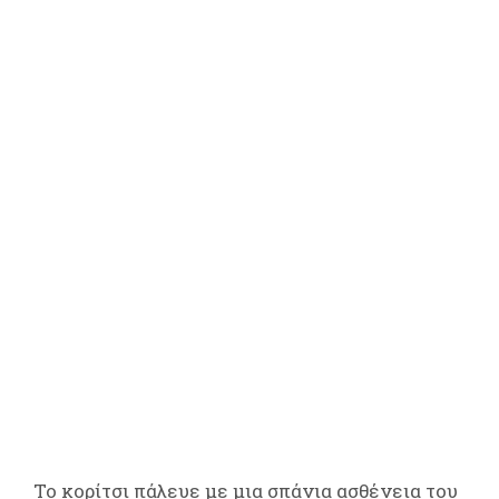
Το κορίτσι πάλευε με μια σπάνια ασθένεια του