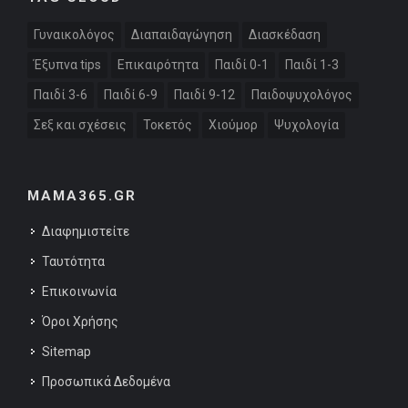
Γυναικολόγος
Διαπαιδαγώγηση
Διασκέδαση
Έξυπνα tips
Επικαιρότητα
Παιδί 0-1
Παιδί 1-3
Παιδί 3-6
Παιδί 6-9
Παιδί 9-12
Παιδοψυχολόγος
Σεξ και σχέσεις
Τοκετός
Χιούμορ
Ψυχολογία
MAMA365.GR
Διαφημιστείτε
Ταυτότητα
Επικοινωνία
Όροι Χρήσης
Sitemap
Προσωπικά Δεδομένα