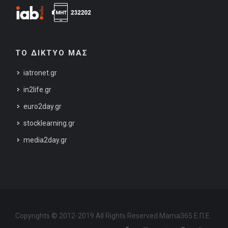
ΤΟ ΔΙΚΤΥΟ ΜΑΣ
iatronet.gr
in2life.gr
euro2day.gr
stocklearning.gr
media2day.gr
Copyrights © 2012-2019 All Rights Reserved Mama365 Ε.Π.Ε.