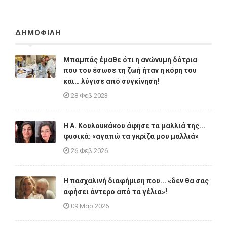
ΔΗΜΟΦΙΛΗ
Μπαμπάς έμαθε ότι η ανώνυμη δότρια
που του έσωσε τη ζωή ήταν η κόρη του
και… λύγισε από συγκίνηση!
28 Φεβ 2023
Η A. Κουλουκάκου άφησε τα μαλλιά της...
φυσικά: «αγαπώ τα γκρίζα μου μαλλιά»
26 Φεβ 2026
Η πασχαλινή διαφήμιση που... «δεν θα σας
αφήσει άντερο από τα γέλια»!
09 Μαρ 2026