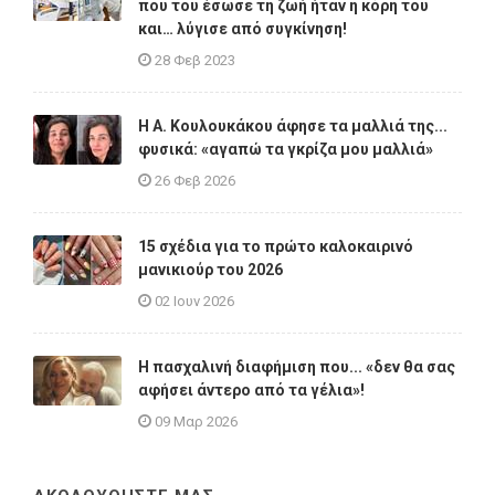
που του έσωσε τη ζωή ήταν η κόρη του
και… λύγισε από συγκίνηση!
28 Φεβ 2023
Η A. Κουλουκάκου άφησε τα μαλλιά της...
φυσικά: «αγαπώ τα γκρίζα μου μαλλιά»
26 Φεβ 2026
15 σχέδια για το πρώτο καλοκαιρινό
μανικιούρ του 2026
02 Ιουν 2026
Η πασχαλινή διαφήμιση που... «δεν θα σας
αφήσει άντερο από τα γέλια»!
09 Μαρ 2026