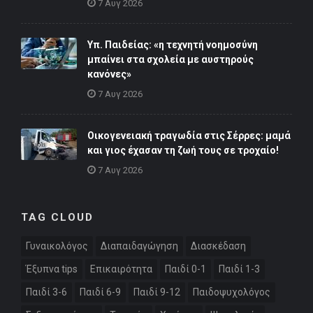
7 Αυγ 2026
Υπ. Παιδείας: «η τεχνητή νοημοσύνη
μπαίνει στα σχολεία με αυστηρούς
κανόνες»
7 Αυγ 2026
Οικογενειακή τραγωδία στις Σέρρες: μαμά
και γιος έχασαν τη ζωή τους σε τροχαίο!
7 Αυγ 2026
TAG CLOUD
Γυναικολόγος
Διαπαιδαγώγηση
Διασκέδαση
Έξυπνα tips
Επικαιρότητα
Παιδί 0-1
Παιδί 1-3
Παιδί 3-6
Παιδί 6-9
Παιδί 9-12
Παιδοψυχολόγος