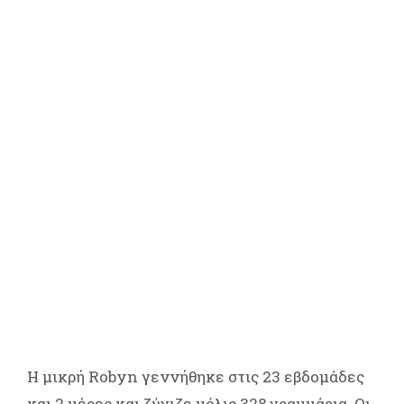
Η μικρή Robyn γεννήθηκε στις 23 εβδομάδες
και 2 μέρες και ζύγιζε μόλις 328 γραμμάρια. Οι