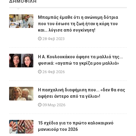
ΔΗΜΟΦΙΛΗ
Μπαμπάς έμαθε ότι η ανώνυμη δότρια
που του έσωσε τη ζωή ήταν η κόρη του
και… λύγισε από συγκίνηση!
28 Φεβ 2023
Η A. Κουλουκάκου άφησε τα μαλλιά της...
φυσικά: «αγαπώ τα γκρίζα μου μαλλιά»
26 Φεβ 2026
Η πασχαλινή διαφήμιση που... «δεν θα σας
αφήσει άντερο από τα γέλια»!
09 Μαρ 2026
15 σχέδια για το πρώτο καλοκαιρινό
μανικιούρ του 2026