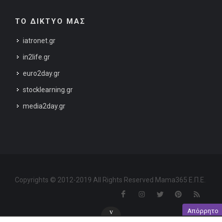
ΤΟ ΔΙΚΤΥΟ ΜΑΣ
iatronet.gr
in2life.gr
euro2day.gr
stocklearning.gr
media2day.gr
Copyrights © 2012-2019 All Rights Reserved Mama365 Ε.Π.Ε.
Απόρρητο
v