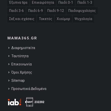
Έξυπνα tips
Επικαιρότητα
Παιδί 0-1
Παιδί 1-3
Παιδί 3-6
Παιδί 6-9
Παιδί 9-12
Παιδοψυχολόγος
Σεξ και σχέσεις
Τοκετός
Χιούμορ
Ψυχολογία
MAMA365.GR
Διαφημιστείτε
Ταυτότητα
Επικοινωνία
Όροι Χρήσης
Sitemap
Προσωπικά Δεδομένα