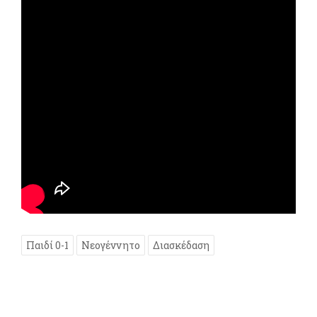
Παιδί 0-1
Νεογέννητο
Διασκέδαση