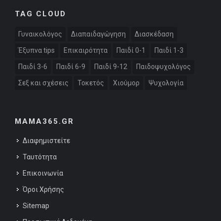
TAG CLOUD
Γυναικολόγος
Διαπαιδαγώγηση
Διασκέδαση
Έξυπνα tips
Επικαιρότητα
Παιδί 0-1
Παιδί 1-3
Παιδί 3-6
Παιδί 6-9
Παιδί 9-12
Παιδοψυχολόγος
Σεξ και σχέσεις
Τοκετός
Χιούμορ
Ψυχολογία
MAMA365.GR
Διαφημιστείτε
Ταυτότητα
Επικοινωνία
Όροι Χρήσης
Sitemap