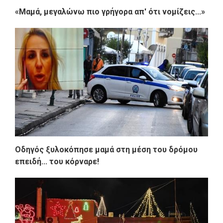
«Μαμά, μεγαλώνω πιο γρήγορα απ' ότι νομίζεις...»
Οδηγός ξυλοκόπησε μαμά στη μέση του δρόμου
επειδή... του κόρναρε!