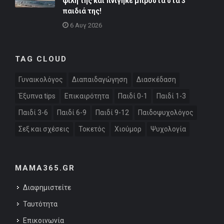
φίλη της και πνίγηκε μπροστά στα 3
παιδιά της!
6 Αυγ 2026
TAG CLOUD
Γυναικολόγος
Διαπαιδαγώγηση
Διασκέδαση
Έξυπνα tips
Επικαιρότητα
Παιδί 0-1
Παιδί 1-3
Παιδί 3-6
Παιδί 6-9
Παιδί 9-12
Παιδοψυχολόγος
Σεξ και σχέσεις
Τοκετός
Χιούμορ
Ψυχολογία
MAMA365.GR
Διαφημιστείτε
Ταυτότητα
Επικοινωνία