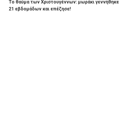
To θαύμα των Χριστουγέννων: μωράκι γεννήθηκε
21 εβδομάδων και επέζησε!