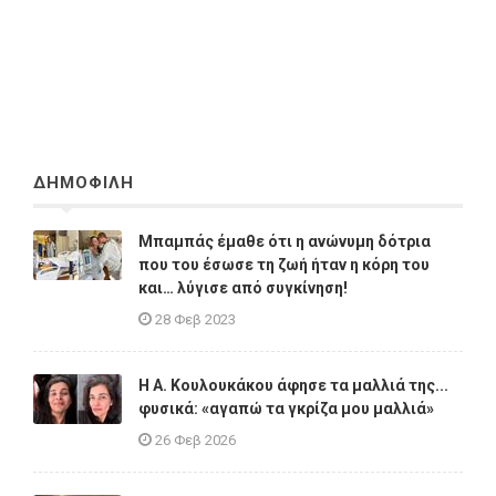
ΔΗΜΟΦΙΛΗ
Μπαμπάς έμαθε ότι η ανώνυμη δότρια
που του έσωσε τη ζωή ήταν η κόρη του
και… λύγισε από συγκίνηση!
28 Φεβ 2023
Η A. Κουλουκάκου άφησε τα μαλλιά της...
φυσικά: «αγαπώ τα γκρίζα μου μαλλιά»
26 Φεβ 2026