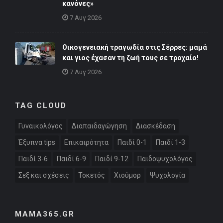
κανόνες»
7 Αυγ 2026
Οικογενειακή τραγωδία στις Σέρρες: μαμά
και γιος έχασαν τη ζωή τους σε τροχαίο!
7 Αυγ 2026
TAG CLOUD
Γυναικολόγος
Διαπαιδαγώγηση
Διασκέδαση
Έξυπνα tips
Επικαιρότητα
Παιδί 0-1
Παιδί 1-3
Παιδί 3-6
Παιδί 6-9
Παιδί 9-12
Παιδοψυχολόγος
Σεξ και σχέσεις
Τοκετός
Χιούμορ
Ψυχολογία
MAMA365.GR