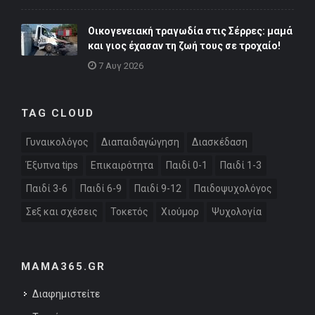
Οικογενειακή τραγωδία στις Σέρρες: μαμά
και γιος έχασαν τη ζωή τους σε τροχαίο!
7 Αυγ 2026
TAG CLOUD
Γυναικολόγος
Διαπαιδαγώγηση
Διασκέδαση
Έξυπνα tips
Επικαιρότητα
Παιδί 0-1
Παιδί 1-3
Παιδί 3-6
Παιδί 6-9
Παιδί 9-12
Παιδοψυχολόγος
Σεξ και σχέσεις
Τοκετός
Χιούμορ
Ψυχολογία
MAMA365.GR
Διαφημιστείτε