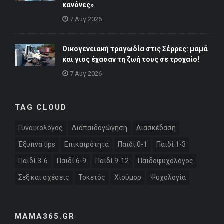
κανόνες»
7 Αυγ 2026
Οικογενειακή τραγωδία στις Σέρρες: μαμά
και γιος έχασαν τη ζωή τους σε τροχαίο!
7 Αυγ 2026
TAG CLOUD
Γυναικολόγος
Διαπαιδαγώγηση
Διασκέδαση
Έξυπνα tips
Επικαιρότητα
Παιδί 0-1
Παιδί 1-3
Παιδί 3-6
Παιδί 6-9
Παιδί 9-12
Παιδοψυχολόγος
Σεξ και σχέσεις
Τοκετός
Χιούμορ
Ψυχολογία
MAMA365.GR