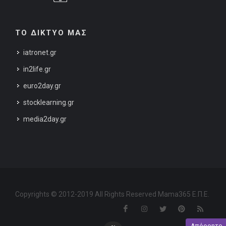
ΤΟ ΔΙΚΤΥΟ ΜΑΣ
iatronet.gr
in2life.gr
euro2day.gr
stocklearning.gr
media2day.gr
Copyrights © 2012-2019 All Rights Reserved Mama365 Ε.Π.Ε.
Απόρρητο