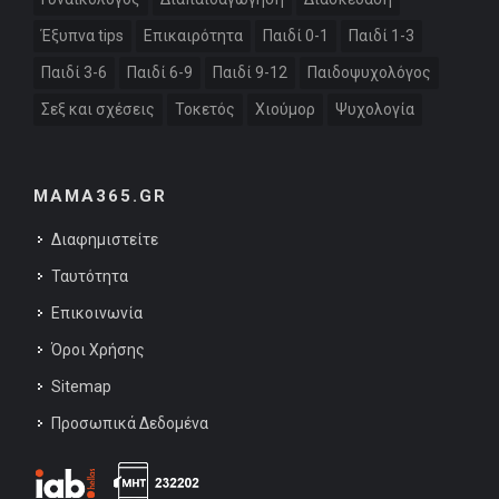
Έξυπνα tips
Επικαιρότητα
Παιδί 0-1
Παιδί 1-3
Παιδί 3-6
Παιδί 6-9
Παιδί 9-12
Παιδοψυχολόγος
Σεξ και σχέσεις
Τοκετός
Χιούμορ
Ψυχολογία
MAMA365.GR
Διαφημιστείτε
Ταυτότητα
Επικοινωνία
Όροι Χρήσης
Sitemap
Προσωπικά Δεδομένα