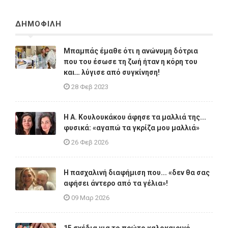
ΔΗΜΟΦΙΛΗ
Μπαμπάς έμαθε ότι η ανώνυμη δότρια
που του έσωσε τη ζωή ήταν η κόρη του
και… λύγισε από συγκίνηση!
28 Φεβ 2023
Η A. Κουλουκάκου άφησε τα μαλλιά της...
φυσικά: «αγαπώ τα γκρίζα μου μαλλιά»
26 Φεβ 2026
Η πασχαλινή διαφήμιση που... «δεν θα σας
αφήσει άντερο από τα γέλια»!
09 Μαρ 2026
15 σχέδια για το πρώτο καλοκαιρινό