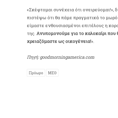
«Σκέφτομαι συνέχεια ότι ονειρεύομαι!», 
πιστέψω ότι θα πάμε πραγματικά το μωρό μ
είμαστε ενθουσιασμένοι επιτέλους η κορο
της.
Ανυπομονούμε για το καλοκαίρι που 
χρειαζόμαστε ως οικογένεια!
».
Πηγή: goodmorningamerica.com
Πρόωρο
ΜΕΘ