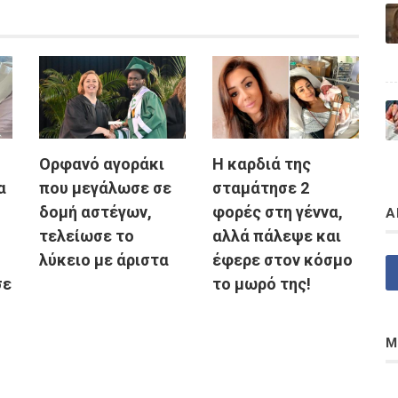
Ορφανό αγοράκι
H καρδιά της
α
που μεγάλωσε σε
σταμάτησε 2
δομή αστέγων,
φορές στη γέννα,
Α
τελείωσε το
αλλά πάλεψε και
λύκειο με άριστα
έφερε στον κόσμο
σε
το μωρό της!
Μ