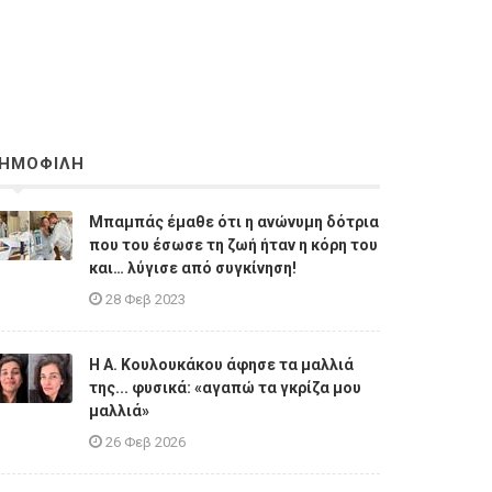
ΗΜΟΦΙΛΗ
Μπαμπάς έμαθε ότι η ανώνυμη δότρια
που του έσωσε τη ζωή ήταν η κόρη του
και… λύγισε από συγκίνηση!
28 Φεβ 2023
Η A. Κουλουκάκου άφησε τα μαλλιά
της... φυσικά: «αγαπώ τα γκρίζα μου
μαλλιά»
26 Φεβ 2026