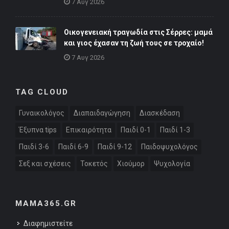
7 Αυγ 2026
Οικογενειακή τραγωδία στις Σέρρες: μαμά
και γιος έχασαν τη ζωή τους σε τροχαίο!
7 Αυγ 2026
TAG CLOUD
Γυναικολόγος
Διαπαιδαγώγηση
Διασκέδαση
Έξυπνα tips
Επικαιρότητα
Παιδί 0-1
Παιδί 1-3
Παιδί 3-6
Παιδί 6-9
Παιδί 9-12
Παιδοψυχολόγος
Σεξ και σχέσεις
Τοκετός
Χιούμορ
Ψυχολογία
MAMA365.GR
Διαφημιστείτε