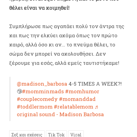
θέλει είναι να κοιμηθεί!
Συμπλήρωσε πως αγαπάει πολύ τον άντρα της
και πως την ελκύει ακόμα όπως τον πρώτο
καιρό, αλλά όσο κι αν... το πνεύμα θέλει, το
σώμα δεν μπορεί να ακολουθήσει. Δεν
ξέρουμε για εσάς, αλλά εμείς ταυτιστήκαμε!
@madison_barbosa
4-5 TIMES A WEEK?!
🤥
#momminmads
#momhumor
#couplecomedy
#momanddad
#toddlermom
#relatablemom
♬
original sound - Madison Barbosa
Σεξ και σχέσεις
Tik Tok
Viral