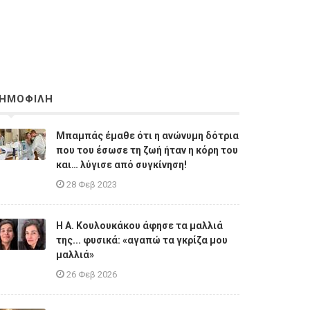
ΗΜΟΦΙΛΗ
Μπαμπάς έμαθε ότι η ανώνυμη δότρια
που του έσωσε τη ζωή ήταν η κόρη του
και… λύγισε από συγκίνηση!
28 Φεβ 2023
Η A. Κουλουκάκου άφησε τα μαλλιά
της... φυσικά: «αγαπώ τα γκρίζα μου
μαλλιά»
26 Φεβ 2026