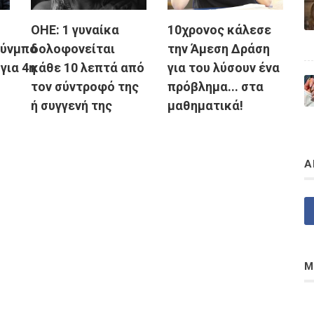
ΟΗΕ: 1 γυναίκα
10χρονος κάλεσε
ούνμπο
δολοφονείται
την Άμεση Δράση
για 4η
κάθε 10 λεπτά από
για του λύσουν ένα
τον σύντροφό της
πρόβλημα... στα
ή συγγενή της
μαθηματικά!
Α
Μ