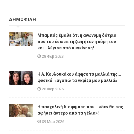
ΔΗΜΟΦΙΛΗ
Μπαμπάς έμαθε ότι η ανώνυμη δότρια
που του έσωσε τη ζωή ήταν η κόρη του
και… λύγισε από συγκίνηση!
28 Φεβ 2023
Η A. Κουλουκάκου άφησε τα μαλλιά της...
φυσικά: «αγαπώ τα γκρίζα μου μαλλιά»
26 Φεβ 2026
Η πασχαλινή διαφήμιση που... «δεν θα σας
αφήσει άντερο από τα γέλια»!
09 Μαρ 2026