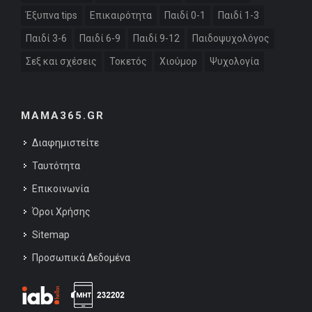
Έξυπνα tips
Επικαιρότητα
Παιδί 0-1
Παιδί 1-3
Παιδί 3-6
Παιδί 6-9
Παιδί 9-12
Παιδοψυχολόγος
Σεξ και σχέσεις
Τοκετός
Χιούμορ
Ψυχολογία
MAMA365.GR
Διαφημιστείτε
Ταυτότητα
Επικοινωνία
Όροι Χρήσης
Sitemap
Προσωπικά Δεδομένα