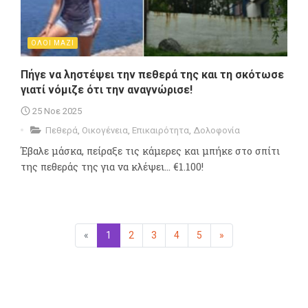
ΟΛΟΙ ΜΑΖΙ
Πήγε να ληστέψει την πεθερά της και τη σκότωσε
γιατί νόμιζε ότι την αναγνώρισε!
25 Νοε 2025
Πεθερά
,
Οικογένεια
,
Επικαιρότητα
,
Δολοφονία
Έβαλε μάσκα, πείραξε τις κάμερες και μπήκε στο σπίτι
της πεθεράς της για να κλέψει... €1.100!
«
Προηγούμενη
1
(επιλεγμένη)
2
3
4
5
»
Επόμενη