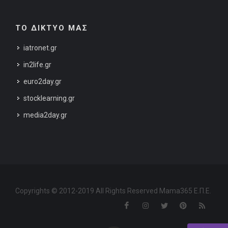
ΤΟ ΔΙΚΤΥΟ ΜΑΣ
iatronet.gr
in2life.gr
euro2day.gr
stocklearning.gr
media2day.gr
Copyrights © 2012-2019 All Rights Reserved Mama365 Ε.Π.Ε.