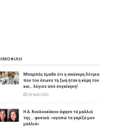
ΗΜΟΦΙΛΗ
Μπαμπάς έμαθε ότι η ανώνυμη δότρια
που του έσωσε τη ζωή ήταν η κόρη του
και… λύγισε από συγκίνηση!
28 Φεβ 2023
Η A. Κουλουκάκου άφησε τα μαλλιά
της... φυσικά: «αγαπώ τα γκρίζα μου
μαλλιά»