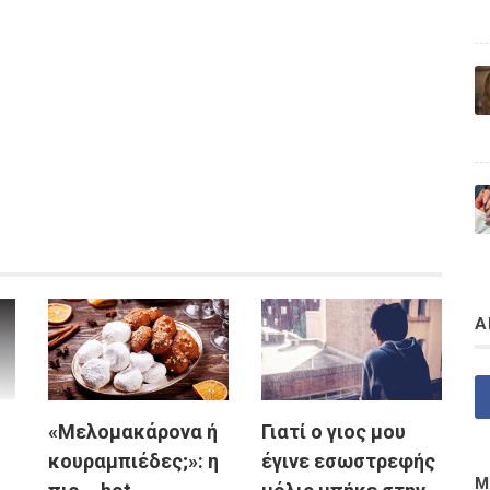
Α
«Μελομακάρονα ή
Γιατί ο γιος μου
κουραμπιέδες;»: η
έγινε εσωστρεφής
Μ