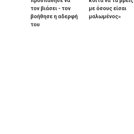
προσπάθησε να
κοίτα να τα βρεις
τον βιάσει - τον
με όσους είσαι
βοήθησε η αδερφή
μαλωμένος»
του