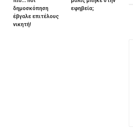
πιο... hot
μόλις μπήκε στην
δημοσκόπηση
εφηβεία;
έβγαλε επιτέλους
νικητή!