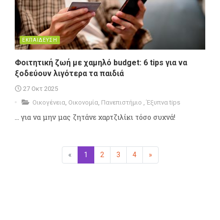
ΕΚΠΑΙΔΕΥΣΗ
Φοιτητική ζωή με χαμηλό budget: 6 tips για να
ξοδεύουν λιγότερα τα παιδιά
27 Οκτ 2025
Οικογένεια
,
Οικονομία
,
Πανεπιστήμιο
,
Έξυπνα tips
... για να μην μας ζητάνε χαρτζιλίκι τόσο συχνά!
«
Προηγούμενη
1
(επιλεγμένη)
2
3
4
»
Επόμενη