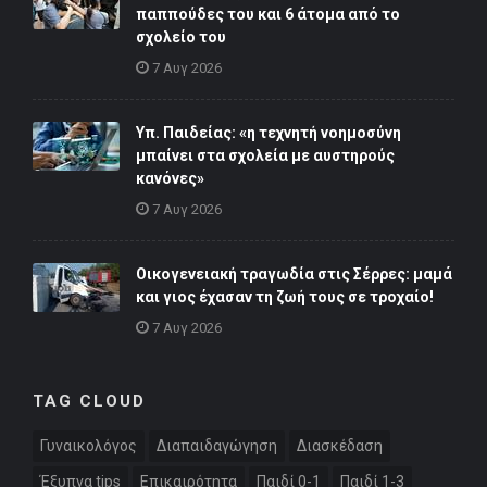
παππούδες του και 6 άτομα από το
σχολείο του
7 Αυγ 2026
Υπ. Παιδείας: «η τεχνητή νοημοσύνη
μπαίνει στα σχολεία με αυστηρούς
κανόνες»
7 Αυγ 2026
Οικογενειακή τραγωδία στις Σέρρες: μαμά
και γιος έχασαν τη ζωή τους σε τροχαίο!
7 Αυγ 2026
TAG CLOUD
Γυναικολόγος
Διαπαιδαγώγηση
Διασκέδαση
Έξυπνα tips
Επικαιρότητα
Παιδί 0-1
Παιδί 1-3