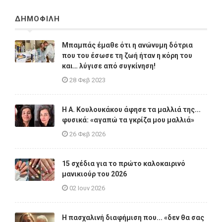
ΔΗΜΟΦΙΛΗ
Μπαμπάς έμαθε ότι η ανώνυμη δότρια
που του έσωσε τη ζωή ήταν η κόρη του
και… λύγισε από συγκίνηση!
28 Φεβ 2023
Η A. Κουλουκάκου άφησε τα μαλλιά της...
φυσικά: «αγαπώ τα γκρίζα μου μαλλιά»
26 Φεβ 2026
15 σχέδια για το πρώτο καλοκαιρινό
μανικιούρ του 2026
02 Ιουν 2026
Η πασχαλινή διαφήμιση που... «δεν θα σας