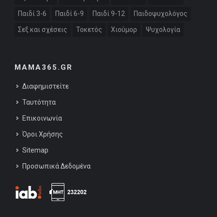
Παιδί 3-6
Παιδί 6-9
Παιδί 9-12
Παιδοψυχολόγος
Σεξ και σχέσεις
Τοκετός
Χιούμορ
Ψυχολογία
MAMA365.GR
Διαφημιστείτε
Ταυτότητα
Επικοινωνία
Όροι Χρήσης
Sitemap
Προσωπικά Δεδομένα