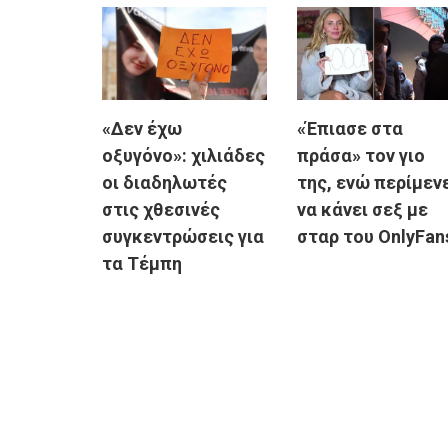
«Δεν έχω
«Έπιασε στα
οξυγόνο»: χιλιάδες
πράσα» τον γιο
οι διαδηλωτές
της, ενώ περίμεν
στις χθεσινές
να κάνει σεξ με
συγκεντρώσεις για
σταρ του OnlyFan
τα Τέμπη