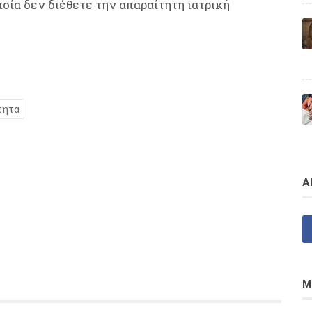
ποία δεν διέθετε την απαραίτητη ιατρική
τητα
Α
Μ