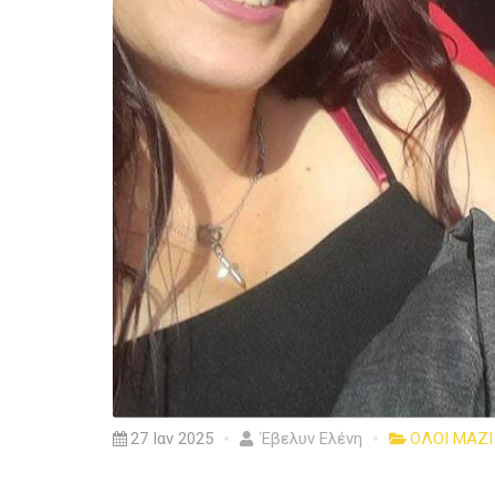
27 Ιαν 2025
Έβελυν Ελένη
ΟΛΟΙ ΜΑΖΙ