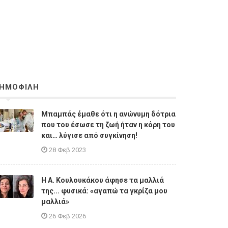
ΗΜΟΦΙΛΗ
Μπαμπάς έμαθε ότι η ανώνυμη δότρια
που του έσωσε τη ζωή ήταν η κόρη του
και… λύγισε από συγκίνηση!
28 Φεβ 2023
Η A. Κουλουκάκου άφησε τα μαλλιά
της... φυσικά: «αγαπώ τα γκρίζα μου
μαλλιά»
26 Φεβ 2026