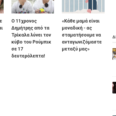
ε
Ο 11χρονος
«Κάθε μαμά είναι
αι
Δημήτρης από τα
μοναδική - ας
Τρίκαλα λύνει τον
σταματήσουμε να
Δ
κύβο του Ρούμπικ
ανταγωνιζόμαστε
σε 17
μεταξύ μας»
δευτερόλεπτα!