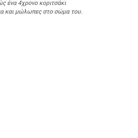
ς ένα 4χρονο κοριτσάκι
α και μώλωπες στο σώμα του.