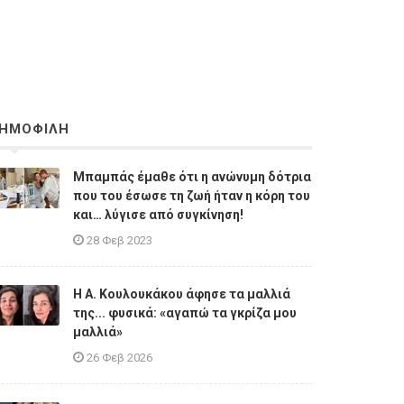
ΗΜΟΦΙΛΗ
Μπαμπάς έμαθε ότι η ανώνυμη δότρια
που του έσωσε τη ζωή ήταν η κόρη του
και… λύγισε από συγκίνηση!
28 Φεβ 2023
Η A. Κουλουκάκου άφησε τα μαλλιά
της... φυσικά: «αγαπώ τα γκρίζα μου
μαλλιά»
26 Φεβ 2026