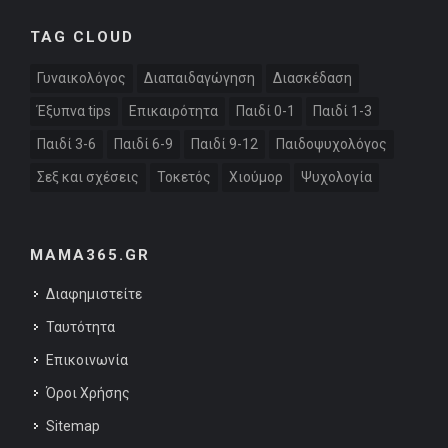
TAG CLOUD
Γυναικολόγος
Διαπαιδαγώγηση
Διασκέδαση
Έξυπνα tips
Επικαιρότητα
Παιδί 0-1
Παιδί 1-3
Παιδί 3-6
Παιδί 6-9
Παιδί 9-12
Παιδοψυχολόγος
Σεξ και σχέσεις
Τοκετός
Χιούμορ
Ψυχολογία
MAMA365.GR
Διαφημιστείτε
Ταυτότητα
Επικοινωνία
Όροι Χρήσης
Sitemap