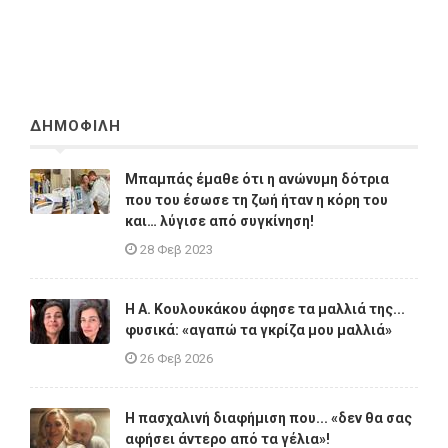
ΔΗΜΟΦΙΛΗ
Μπαμπάς έμαθε ότι η ανώνυμη δότρια
που του έσωσε τη ζωή ήταν η κόρη του
και… λύγισε από συγκίνηση!
28 Φεβ 2023
Η A. Κουλουκάκου άφησε τα μαλλιά της...
φυσικά: «αγαπώ τα γκρίζα μου μαλλιά»
26 Φεβ 2026
Η πασχαλινή διαφήμιση που... «δεν θα σας
αφήσει άντερο από τα γέλια»!