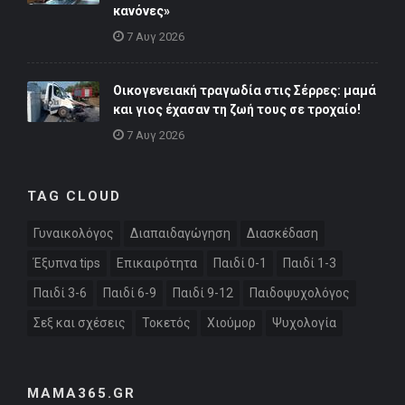
κανόνες»
7 Αυγ 2026
Οικογενειακή τραγωδία στις Σέρρες: μαμά
και γιος έχασαν τη ζωή τους σε τροχαίο!
7 Αυγ 2026
TAG CLOUD
Γυναικολόγος
Διαπαιδαγώγηση
Διασκέδαση
Έξυπνα tips
Επικαιρότητα
Παιδί 0-1
Παιδί 1-3
Παιδί 3-6
Παιδί 6-9
Παιδί 9-12
Παιδοψυχολόγος
Σεξ και σχέσεις
Τοκετός
Χιούμορ
Ψυχολογία
MAMA365.GR