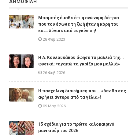
ΔΗΜΟΦΙΛΗ
Μπαμπάς έμαθε ότι η ανώνυμη δότρια
που του έσωσε τη ζωή ήταν η κόρη του
και… λύγισε από συγκίνηση!
28 Φεβ 2023
Η A. Κουλουκάκου άφησε τα μαλλιά της...
φυσικά: «αγαπώ τα γκρίζα μου μαλλιά»
26 Φεβ 2026
Η πασχαλινή διαφήμιση που... «δεν θα σας
αφήσει άντερο από τα γέλια»!
09 Μαρ 2026
15 σχέδια για το πρώτο καλοκαιρινό
μανικιούρ του 2026