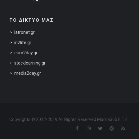
ΤΟ ΔΙΚΤΥΟ ΜΑΣ
iatronet.gr
in2life.gr
euro2day.gr
stocklearning.gr
media2day.gr
Copyrights © 2012-2019 All Rights Reserved Mama365 Ε.Π.Ε.