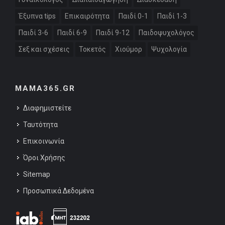
Έξυπνα tips
Επικαιρότητα
Παιδί 0-1
Παιδί 1-3
Παιδί 3-6
Παιδί 6-9
Παιδί 9-12
Παιδοψυχολόγος
Σεξ και σχέσεις
Τοκετός
Χιούμορ
Ψυχολογία
MAMA365.GR
Διαφημιστείτε
Ταυτότητα
Επικοινωνία
Όροι Χρήσης
Sitemap
Προσωπικά Δεδομένα