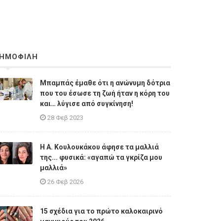
ΗΜΟΦΙΛΗ
Μπαμπάς έμαθε ότι η ανώνυμη δότρια
που του έσωσε τη ζωή ήταν η κόρη του
και… λύγισε από συγκίνηση!
28 Φεβ 2023
Η A. Κουλουκάκου άφησε τα μαλλιά
της... φυσικά: «αγαπώ τα γκρίζα μου
μαλλιά»
26 Φεβ 2026
15 σχέδια για το πρώτο καλοκαιρινό