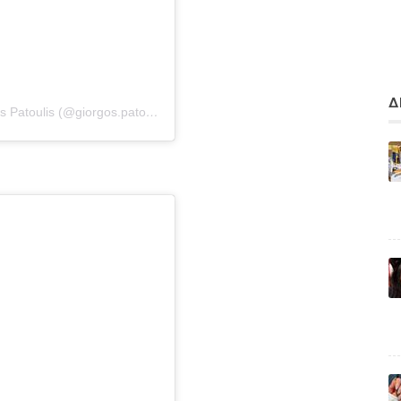
Δ
Η δημοσίευση κοινοποιήθηκε από το χρήστη Giorgos Patoulis (@giorgos.patoulis)