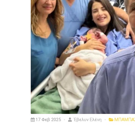
17 Φεβ 2025
Έβελυν Ελένη
ΜΠΑΜΠΑ