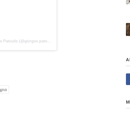
Η δημοσίευση κοινοποιήθηκε από το χρήστη Giorgos Patoulis (@giorgos.patoulis)
Α
ριο
Μ