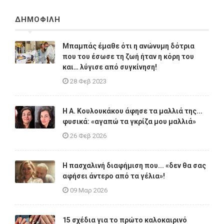
ΔΗΜΟΦΙΛΗ
Μπαμπάς έμαθε ότι η ανώνυμη δότρια
που του έσωσε τη ζωή ήταν η κόρη του
και… λύγισε από συγκίνηση!
28 Φεβ 2023
Η A. Κουλουκάκου άφησε τα μαλλιά της...
φυσικά: «αγαπώ τα γκρίζα μου μαλλιά»
26 Φεβ 2026
Η πασχαλινή διαφήμιση που... «δεν θα σας
αφήσει άντερο από τα γέλια»!
09 Μαρ 2026
15 σχέδια για το πρώτο καλοκαιρινό