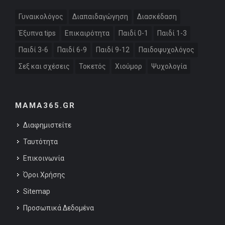
Γυναικολόγος
Διαπαιδαγώγηση
Διασκέδαση
Έξυπνα tips
Επικαιρότητα
Παιδί 0-1
Παιδί 1-3
Παιδί 3-6
Παιδί 6-9
Παιδί 9-12
Παιδοψυχολόγος
Σεξ και σχέσεις
Τοκετός
Χιούμορ
Ψυχολογία
MAMA365.GR
Διαφημιστείτε
Ταυτότητα
Επικοινωνία
Όροι Χρήσης
Sitemap
Προσωπικά Δεδομένα