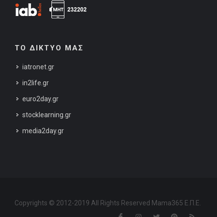
ΤΟ ΔΙΚΤΥΟ ΜΑΣ
iatronet.gr
in2life.gr
euro2day.gr
stocklearning.gr
media2day.gr
Copyrights © 2012-2019 All Rights Reserved Mama365 Ε.Π.Ε.