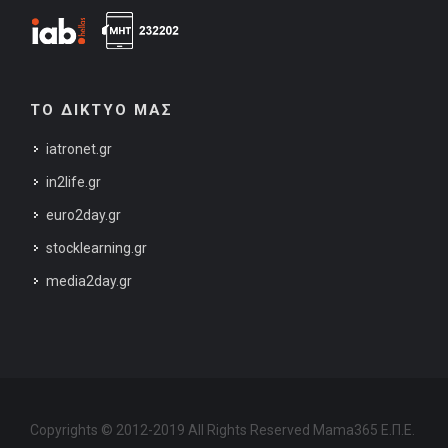
ΤΟ ΔΙΚΤΥΟ ΜΑΣ
iatronet.gr
in2life.gr
euro2day.gr
stocklearning.gr
media2day.gr
Copyrights © 2012-2019 All Rights Reserved Mama365 Ε.Π.Ε.