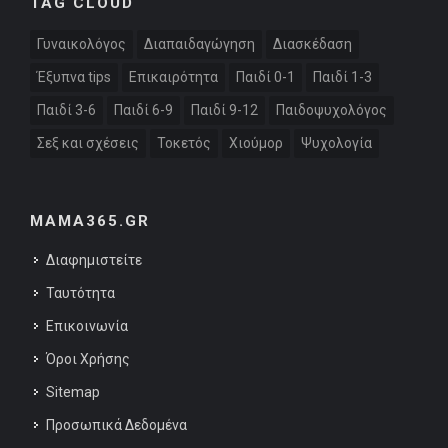
TAG CLOUD
Γυναικολόγος
Διαπαιδαγώγηση
Διασκέδαση
Έξυπνα tips
Επικαιρότητα
Παιδί 0-1
Παιδί 1-3
Παιδί 3-6
Παιδί 6-9
Παιδί 9-12
Παιδοψυχολόγος
Σεξ και σχέσεις
Τοκετός
Χιούμορ
Ψυχολογία
MAMA365.GR
Διαφημιστείτε
Ταυτότητα
Επικοινωνία
Όροι Χρήσης
Sitemap
Προσωπικά Δεδομένα