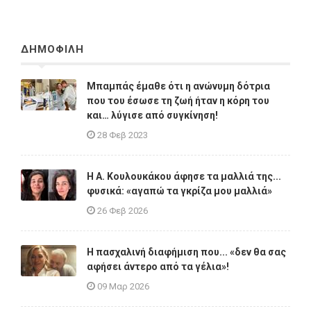
ΔΗΜΟΦΙΛΗ
Μπαμπάς έμαθε ότι η ανώνυμη δότρια
που του έσωσε τη ζωή ήταν η κόρη του
και… λύγισε από συγκίνηση!
28 Φεβ 2023
Η A. Κουλουκάκου άφησε τα μαλλιά της...
φυσικά: «αγαπώ τα γκρίζα μου μαλλιά»
26 Φεβ 2026
Η πασχαλινή διαφήμιση που... «δεν θα σας
αφήσει άντερο από τα γέλια»!
09 Μαρ 2026