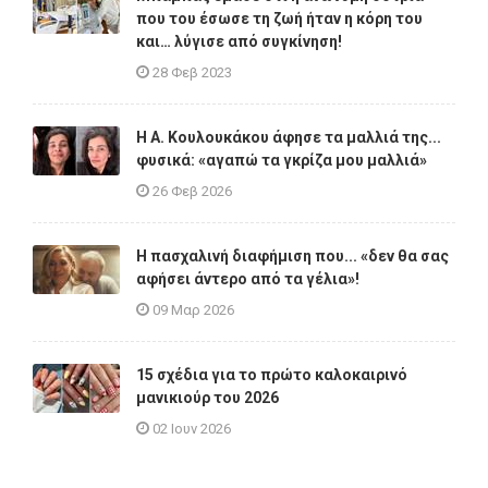
που του έσωσε τη ζωή ήταν η κόρη του
και… λύγισε από συγκίνηση!
28 Φεβ 2023
Η A. Κουλουκάκου άφησε τα μαλλιά της...
φυσικά: «αγαπώ τα γκρίζα μου μαλλιά»
26 Φεβ 2026
Η πασχαλινή διαφήμιση που... «δεν θα σας
αφήσει άντερο από τα γέλια»!
09 Μαρ 2026
15 σχέδια για το πρώτο καλοκαιρινό
μανικιούρ του 2026
02 Ιουν 2026