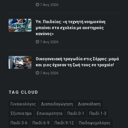
7 Αυγ 2026
Υπ. Παιδείας: «η τεχνητή νοημοσύνη
μπαίνει στα σχολεία με αυστηρούς
κανόνες»
7 Αυγ 2026
Οικογενειακή τραγωδία στις Σέρρες: μαμά
και γιος έχασαν τη ζωή τους σε τροχαίο!
7 Αυγ 2026
TAG CLOUD
Γυναικολόγος
Διαπαιδαγώγηση
Διασκέδαση
Έξυπνα tips
Επικαιρότητα
Παιδί 0-1
Παιδί 1-3
Παιδί 3-6
Παιδί 6-9
Παιδί 9-12
Παιδοψυχολόγος