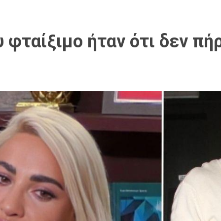
ου φταίξιμο ήταν ότι δεν π