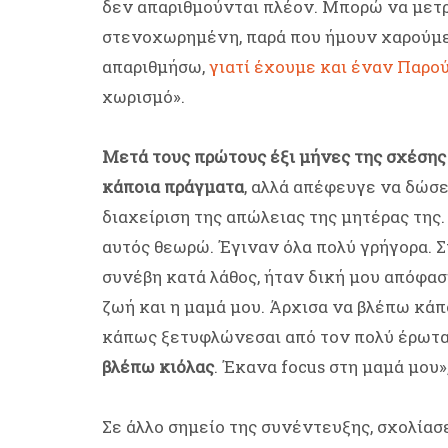
δεν απαριθμούνται πλέον. Μπορώ να μετρ
στενοχωρημένη, παρά που ήμουν χαρούμενη
απαριθμήσω,
γιατί έχουμε και έναν Παρο
χωρισμό».
Μετά τους πρώτους έξι μήνες της σχέσης τ
κάποια πράγματα
, αλλά απέφευγε να δώσε
διαχείριση της απώλειας της μητέρας τη
αυτός θεωρώ. Έγιναν όλα πολύ γρήγορα. Σ
συνέβη κατά λάθος, ήταν δική μου απόφαση
ζωή και η μαμά μου. Άρχισα να βλέπω κάπ
κάπως ξετυφλώνεσαι από τον πολύ έρωτ
βλέπω κιόλας
. Έκανα focus στη μαμά μου»,
Σε άλλο σημείο της συνέντευξης, σχολίασε