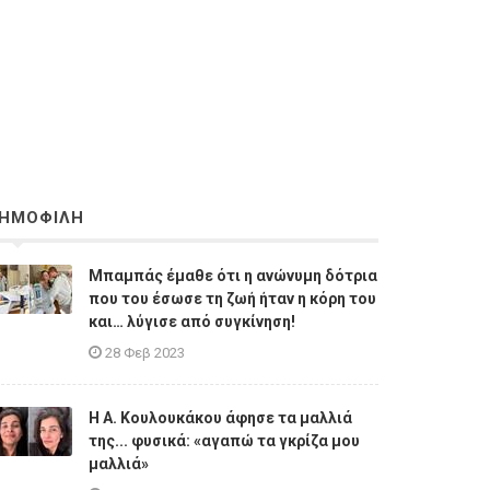
ΗΜΟΦΙΛΗ
Μπαμπάς έμαθε ότι η ανώνυμη δότρια
που του έσωσε τη ζωή ήταν η κόρη του
και… λύγισε από συγκίνηση!
28 Φεβ 2023
Η A. Κουλουκάκου άφησε τα μαλλιά
της... φυσικά: «αγαπώ τα γκρίζα μου
μαλλιά»