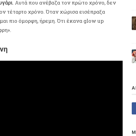
υγάρι
. Αυτά που ανέβαζα τον πρώτο χρόνο, δεν
ον τέταρτο χρόνο. Όταν χώρισα εισέπραξα
μαι πιο όμορφη, ήρεμη. Ότι έκανα glow up
φρη».
ύνη
Α
Μ