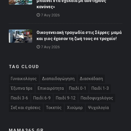
μπαίνει στα σχολεία με αυστηρούς
κανόνες»
7 Αυγ 2026
Οικογενειακή τραγωδία στις Σέρρες: μαμά
και γιος έχασαν τη ζωή τους σε τροχαίο!
7 Αυγ 2026
TAG CLOUD
Γυναικολόγος
Διαπαιδαγώγηση
Διασκέδαση
Έξυπνα tips
Επικαιρότητα
Παιδί 0-1
Παιδί 1-3
Παιδί 3-6
Παιδί 6-9
Παιδί 9-12
Παιδοψυχολόγος
Σεξ και σχέσεις
Τοκετός
Χιούμορ
Ψυχολογία
MAMA365.GR