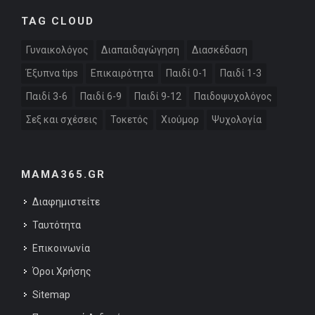
TAG CLOUD
Γυναικολόγος
Διαπαιδαγώγηση
Διασκέδαση
Έξυπνα tips
Επικαιρότητα
Παιδί 0-1
Παιδί 1-3
Παιδί 3-6
Παιδί 6-9
Παιδί 9-12
Παιδοψυχολόγος
Σεξ και σχέσεις
Τοκετός
Χιούμορ
Ψυχολογία
MAMA365.GR
Διαφημιστείτε
Ταυτότητα
Επικοινωνία
Όροι Χρήσης
Sitemap