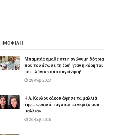
ΗΜΟΦΙΛΗ
Μπαμπάς έμαθε ότι η ανώνυμη δότρια
που του έσωσε τη ζωή ήταν η κόρη του
και… λύγισε από συγκίνηση!
28 Φεβ 2023
Η A. Κουλουκάκου άφησε τα μαλλιά
της... φυσικά: «αγαπώ τα γκρίζα μου
μαλλιά»
26 Φεβ 2026