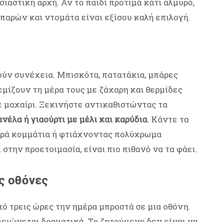
σιαστική αρχή. Αν το παιδί προτιμά κάτι αλμυρό,
ιπαρών και ντομάτα είναι εξίσου καλή επιλογή.
ούν συνέχεια. Μπισκότα, πατατάκια, μπάρες
μίζουν τη μέρα τους με ζάχαρη και θερμίδες
ε μαχαίρι. Ξεκινήστε αντικαθιστώντας τα
νέλα ή γιαούρτι με μέλι και καρύδια
. Κάντε τα
ικρά κομμάτια ή φτιάχνοντας πολύχρωμα
στην προετοιμασία, είναι πιο πιθανό να τα φάει.
ς οθόνες
ό τρεις ώρες την ημέρα μπροστά σε μια οθόνη.
 μειώνεται δραματικά. Το ζητούμενο δεν είναι να