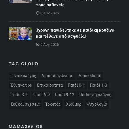
τους ασθενείς
6 Αυγ 2026
3χρονη παγιδεύτηκε σε παιδική κουζίνα
και πέθανε από ασφυξία!
6 Αυγ 2026
TAG CLOUD
Γυναικολόγος
Διαπαιδαγώγηση
Διασκέδαση
Έξυπνα tips
Επικαιρότητα
Παιδί 0-1
Παιδί 1-3
Παιδί 3-6
Παιδί 6-9
Παιδί 9-12
Παιδοψυχολόγος
Σεξ και σχέσεις
Τοκετός
Χιούμορ
Ψυχολογία
MAMA365.GR