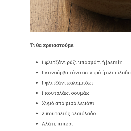
Τι θα χρειαστούμε
1 φλιτζάνι ρύζι μπασμάτι ή jasmin
1 κονσέρβα τόνο σε νερό ή ελαιόλαδο
1 φλιτζάνι καλαμπόκι
1 κουταλάκι σουμάκ
Χυμό από μισό λεμόνι
2 κουταλιές ελαιόλαδο
Αλάτι, πιπέρι