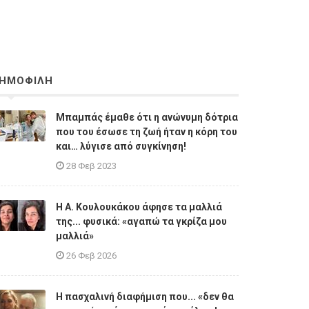
ΗΜΟΦΙΛΗ
Μπαμπάς έμαθε ότι η ανώνυμη δότρια
που του έσωσε τη ζωή ήταν η κόρη του
και… λύγισε από συγκίνηση!
28 Φεβ 2023
Η A. Κουλουκάκου άφησε τα μαλλιά
της... φυσικά: «αγαπώ τα γκρίζα μου
μαλλιά»
26 Φεβ 2026
Η πασχαλινή διαφήμιση που... «δεν θα