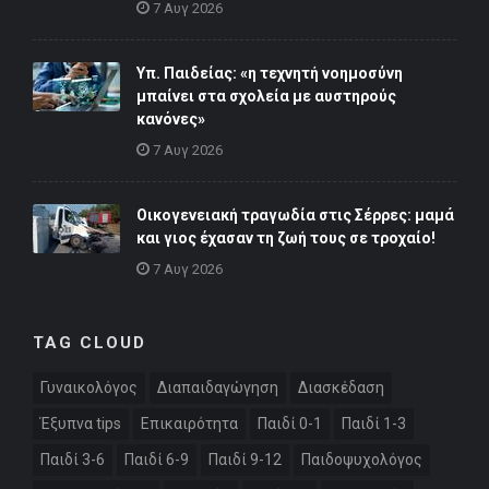
7 Αυγ 2026
Υπ. Παιδείας: «η τεχνητή νοημοσύνη
μπαίνει στα σχολεία με αυστηρούς
κανόνες»
7 Αυγ 2026
Οικογενειακή τραγωδία στις Σέρρες: μαμά
και γιος έχασαν τη ζωή τους σε τροχαίο!
7 Αυγ 2026
TAG CLOUD
Γυναικολόγος
Διαπαιδαγώγηση
Διασκέδαση
Έξυπνα tips
Επικαιρότητα
Παιδί 0-1
Παιδί 1-3
Παιδί 3-6
Παιδί 6-9
Παιδί 9-12
Παιδοψυχολόγος