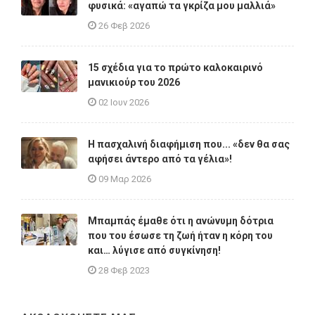
φυσικά: «αγαπώ τα γκρίζα μου μαλλιά»
26 Φεβ 2026
15 σχέδια για το πρώτο καλοκαιρινό
μανικιούρ του 2026
02 Ιουν 2026
Η πασχαλινή διαφήμιση που... «δεν θα σας
αφήσει άντερο από τα γέλια»!
09 Μαρ 2026
Μπαμπάς έμαθε ότι η ανώνυμη δότρια
που του έσωσε τη ζωή ήταν η κόρη του
και… λύγισε από συγκίνηση!
28 Φεβ 2023