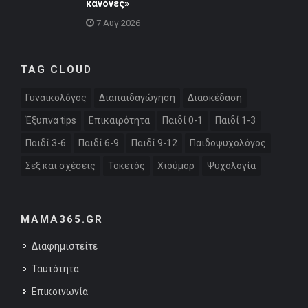
κανόνες»
7 Αυγ 2026
TAG CLOUD
Γυναικολόγος
Διαπαιδαγώγηση
Διασκέδαση
Έξυπνα tips
Επικαιρότητα
Παιδί 0-1
Παιδί 1-3
Παιδί 3-6
Παιδί 6-9
Παιδί 9-12
Παιδοψυχολόγος
Σεξ και σχέσεις
Τοκετός
Χιούμορ
Ψυχολογία
MAMA365.GR
Διαφημιστείτε
Ταυτότητα
Επικοινωνία