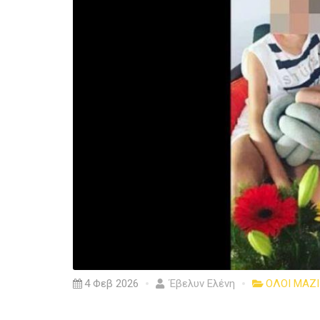
4 Φεβ 2026
Έβελυν Ελένη
ΟΛΟΙ ΜΑΖΙ