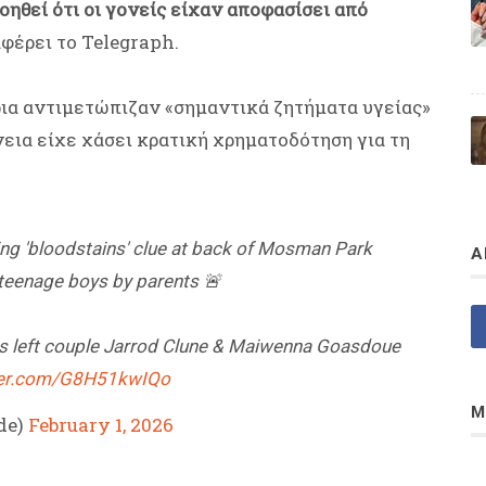
ηθεί ότι οι γονείς είχαν αποφασίσει από
αφέρει το Telegraph.
ρια αντιμετώπιζαν «σημαντικά ζητήματα υγείας»
εια είχε χάσει κρατική χρηματοδότηση για τη
ing 'bloodstains' clue at back of Mosman Park
Α
 teenage boys by parents 🚨
ts left couple Jarrod Clune & Maiwenna Goasdoue
tter.com/G8H51kwIQo
Μ
de)
February 1, 2026