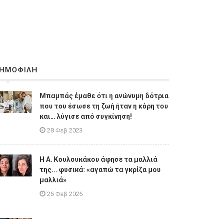
ΗΜΟΦΙΛΗ
Μπαμπάς έμαθε ότι η ανώνυμη δότρια
που του έσωσε τη ζωή ήταν η κόρη του
και… λύγισε από συγκίνηση!
28 Φεβ 2023
Η A. Κουλουκάκου άφησε τα μαλλιά
της... φυσικά: «αγαπώ τα γκρίζα μου
μαλλιά»
26 Φεβ 2026