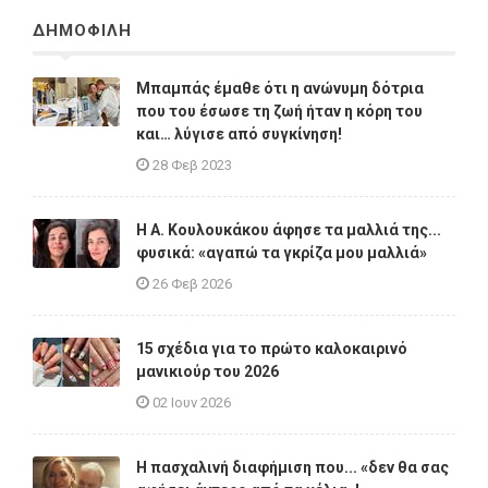
ΔΗΜΟΦΙΛΗ
Μπαμπάς έμαθε ότι η ανώνυμη δότρια
που του έσωσε τη ζωή ήταν η κόρη του
και… λύγισε από συγκίνηση!
28 Φεβ 2023
Η A. Κουλουκάκου άφησε τα μαλλιά της...
φυσικά: «αγαπώ τα γκρίζα μου μαλλιά»
26 Φεβ 2026
15 σχέδια για το πρώτο καλοκαιρινό
μανικιούρ του 2026
02 Ιουν 2026
Η πασχαλινή διαφήμιση που... «δεν θα σας