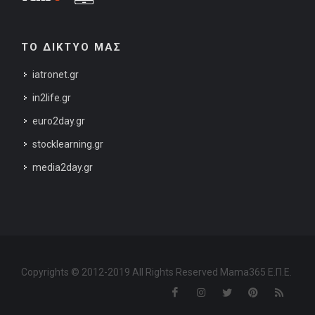
ΤΟ ΔΙΚΤΥΟ ΜΑΣ
iatronet.gr
in2life.gr
euro2day.gr
stocklearning.gr
media2day.gr
Copyrights © 2012-2019 All Rights Reserved Mama365 Ε.Π.Ε.