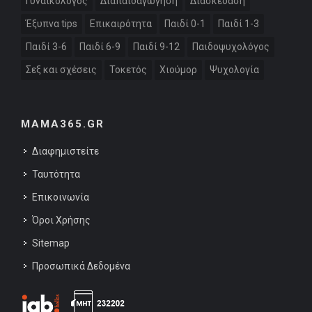
Γυναικολόγος
Διαπαιδαγώγηση
Διασκέδαση
Έξυπνα tips
Επικαιρότητα
Παιδί 0-1
Παιδί 1-3
Παιδί 3-6
Παιδί 6-9
Παιδί 9-12
Παιδοψυχολόγος
Σεξ και σχέσεις
Τοκετός
Χιούμορ
Ψυχολογία
MAMA365.GR
Διαφημιστείτε
Ταυτότητα
Επικοινωνία
Όροι Χρήσης
Sitemap
Προσωπικά Δεδομένα