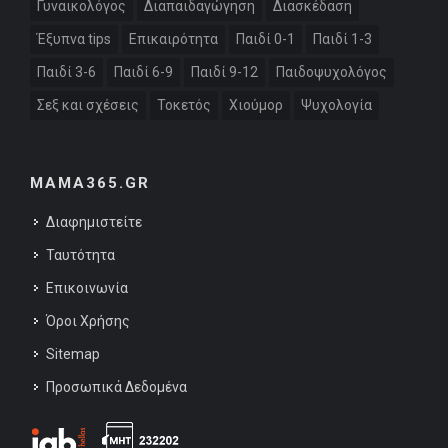
Γυναικολόγος
Διαπαιδαγώγηση
Διασκέδαση
Έξυπνα tips
Επικαιρότητα
Παιδί 0-1
Παιδί 1-3
Παιδί 3-6
Παιδί 6-9
Παιδί 9-12
Παιδοψυχολόγος
Σεξ και σχέσεις
Τοκετός
Χιούμορ
Ψυχολογία
MAMA365.GR
Διαφημιστείτε
Ταυτότητα
Επικοινωνία
Όροι Χρήσης
Sitemap
Προσωπικά Δεδομένα