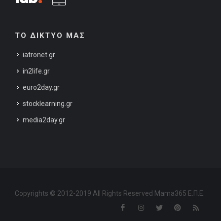
ΤΟ ΔΙΚΤΥΟ ΜΑΣ
iatronet.gr
in2life.gr
euro2day.gr
stocklearning.gr
media2day.gr
Copyrights © 2012-2019 All Rights Reserved Mama365 Ε.Π.Ε.