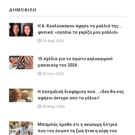
ΔΗΜΟΦΙΛΗ
Η A. Κουλουκάκου άφησε τα μαλλιά της...
φυσικά: «αγαπώ τα γκρίζα μου μαλλιά»
26 Φεβ 2026
15 σχέδια για το πρώτο καλοκαιρινό
μανικιούρ του 2026
02 Ιουν 2026
Η πασχαλινή διαφήμιση που... «δεν θα σας
αφήσει άντερο από τα γέλια»!
09 Μαρ 2026
Μπαμπάς έμαθε ότι η ανώνυμη δότρια
που του έσωσε τη ζωή ήταν η κόρη του