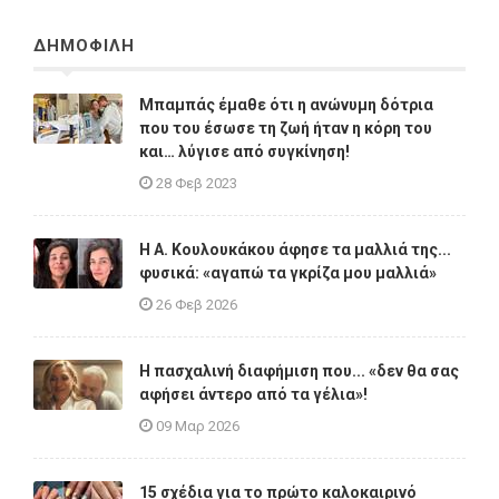
ΔΗΜΟΦΙΛΗ
Μπαμπάς έμαθε ότι η ανώνυμη δότρια
που του έσωσε τη ζωή ήταν η κόρη του
και… λύγισε από συγκίνηση!
28 Φεβ 2023
Η A. Κουλουκάκου άφησε τα μαλλιά της...
φυσικά: «αγαπώ τα γκρίζα μου μαλλιά»
26 Φεβ 2026
Η πασχαλινή διαφήμιση που... «δεν θα σας
αφήσει άντερο από τα γέλια»!
09 Μαρ 2026
15 σχέδια για το πρώτο καλοκαιρινό