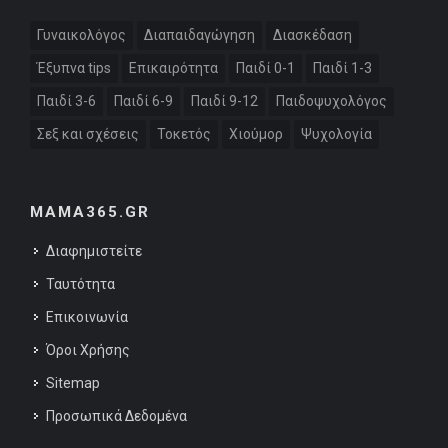
Γυναικολόγος
Διαπαιδαγώγηση
Διασκέδαση
Έξυπνα tips
Επικαιρότητα
Παιδί 0-1
Παιδί 1-3
Παιδί 3-6
Παιδί 6-9
Παιδί 9-12
Παιδοψυχολόγος
Σεξ και σχέσεις
Τοκετός
Χιούμορ
Ψυχολογία
MAMA365.GR
Διαφημιστείτε
Ταυτότητα
Επικοινωνία
Όροι Χρήσης
Sitemap
Προσωπικά Δεδομένα