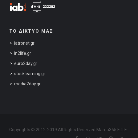
ΤΟ ΔΙΚΤΥΟ ΜΑΣ
iatronet.gr
in2life.gr
euro2day.gr
stocklearning.gr
media2day.gr
Copyrights © 2012-2019 All Rights Reserved Mama365 Ε.Π.Ε.