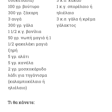
συσκευασία)
3 κ.σ. κακάο
100 γρ. βούτυρο
1 κ.γ. σπορέλαιο ή
300 γρ. ζάχαρη
ηλιέλαιο
3 αυγά
3 κ.σ. γάλα ή κρέμα
300 γρ. γάλα
γάλακτος
1 1/2 κ.γ. βανίλια
50 γρ. νωπή μαγιά ή 1
1/2 φακελάκι μαγιά
ξηρή
5 γρ. αλάτι
5 γρ. κανέλα
2 γρ. μοσχοκάρυδο
λάδι για τηγάνισμα
(καλαμποκέλαιο ή
ηλιέλαιο)
Τι θα κάνετε: