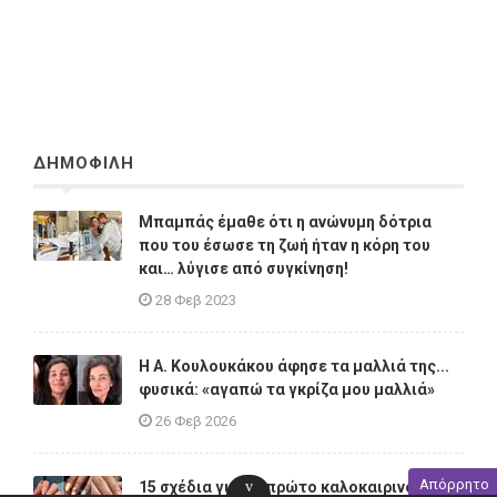
ΔΗΜΟΦΙΛΗ
Μπαμπάς έμαθε ότι η ανώνυμη δότρια
που του έσωσε τη ζωή ήταν η κόρη του
και… λύγισε από συγκίνηση!
28 Φεβ 2023
Η A. Κουλουκάκου άφησε τα μαλλιά της...
φυσικά: «αγαπώ τα γκρίζα μου μαλλιά»
26 Φεβ 2026
Απόρρητο
v
15 σχέδια για το πρώτο καλοκαιρινό