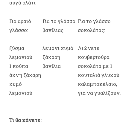
αυγά αλάτι
Για αραιό
Για το γλάσσο
Για το γλάσσο
γλάσσο:
βανίλιας:
σοκολάτας:
ξύσμα
λεμόνι χυμό
Λιώνετε
λεμονιού
ζάχαρη
κουβερτούρα
1 κούπα
βανίλια
σοκολάτα με 1
άχνη ζάχαρη
κουταλιά γλυκού
χυμό
καλαμποκέλαιο,
λεμονιού
για να γυαλίζουν.
Τι θα κάνετε: