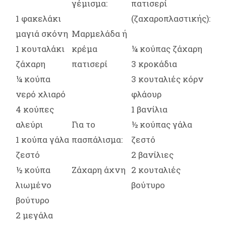
γέμισμα:
πατισερί
1 φακελάκι
(ζαχαροπλαστικής):
μαγιά σκόνη
Μαρμελάδα ή
1 κουταλάκι
κρέμα
¼ κούπας ζάχαρη
ζάχαρη
πατισερί
3 κροκάδια
¼ κούπα
3 κουταλιές κόρν
νερό χλιαρό
φλάουρ
4 κούπες
1 βανίλια
αλεύρι
Για το
½ κούπας γάλα
1 κούπα γάλα
πασπάλισμα:
ζεστό
ζεστό
2 βανίλιες
½ κούπα
Ζάχαρη άχνη
2 κουταλιές
λιωμένο
βούτυρο
βούτυρο
2 μεγάλα