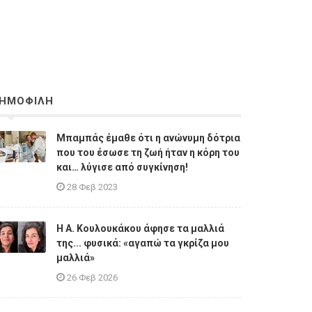
ΗΜΟΦΙΛΗ
Μπαμπάς έμαθε ότι η ανώνυμη δότρια
που του έσωσε τη ζωή ήταν η κόρη του
και… λύγισε από συγκίνηση!
28 Φεβ 2023
Η A. Κουλουκάκου άφησε τα μαλλιά
της... φυσικά: «αγαπώ τα γκρίζα μου
μαλλιά»
26 Φεβ 2026