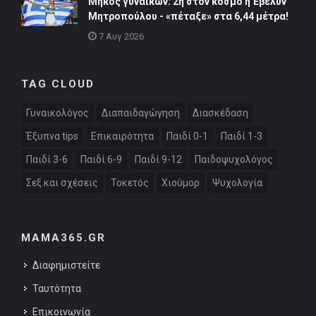
Μήκος γυναικών: 2η στον κόσμο η Έβελυν
Μητροπούλου - «πέταξε» στα 6,44 μέτρα!
7 Αυγ 2026
TAG CLOUD
Γυναικολόγος
Διαπαιδαγώγηση
Διασκέδαση
Έξυπνα tips
Επικαιρότητα
Παιδί 0-1
Παιδί 1-3
Παιδί 3-6
Παιδί 6-9
Παιδί 9-12
Παιδοψυχολόγος
Σεξ και σχέσεις
Τοκετός
Χιούμορ
Ψυχολογία
MAMA365.GR
Διαφημιστείτε
Ταυτότητα
Επικοινωνία