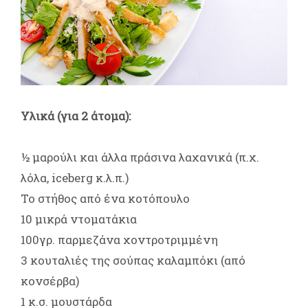
Υλικά (για 2 άτομα):
½ μαρούλι και άλλα πράσινα λαχανικά (π.χ.
λόλα, iceberg κ.λ.π.)
Το στήθος από ένα κοτόπουλο
10 μικρά ντοματάκια
100γρ. παρμεζάνα χοντροτριμμένη
3 κουταλιές της σούπας καλαμπόκι (από
κονσέρβα)
1 κ.σ. μουστάρδα