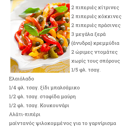
2 πιπεριές κίτρινες
2 πιπεριές κόκκινες
2 πιπεριές πράσινες
3 μεγάλα ξερά
(άνυδρα) κρεμμύδια
2 ώριμες ντομάτες
χωρίς τους σπόρους
1/5 φλ. τσαγ.
Ελαιόλαδο
1/4 φλ. τσαγ. ξίδι μπαλσάµικο
1/2 φλ. τσαγ. σταφίδα μαύρη
1/2 φλ. τσαγ. Κουκουνάρι
Αλάτι-πιπέρι
μαϊντανός ψιλοκομμένος για το γαρνίρισμα