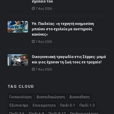
σχολείο του
7 Αυγ 2026
Υπ. Παιδείας: «η τεχνητή νοημοσύνη
μπαίνει στα σχολεία με αυστηρούς
κανόνες»
7 Αυγ 2026
Οικογενειακή τραγωδία στις Σέρρες: μαμά
και γιος έχασαν τη ζωή τους σε τροχαίο!
7 Αυγ 2026
TAG CLOUD
Γυναικολόγος
Διαπαιδαγώγηση
Διασκέδαση
Έξυπνα tips
Επικαιρότητα
Παιδί 0-1
Παιδί 1-3
Παιδί 3-6
Παιδί 6-9
Παιδί 9-12
Παιδοψυχολόγος