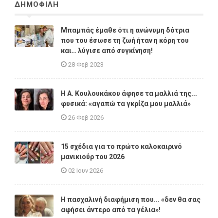
ΔΗΜΟΦΙΛΗ
Μπαμπάς έμαθε ότι η ανώνυμη δότρια
που του έσωσε τη ζωή ήταν η κόρη του
και… λύγισε από συγκίνηση!
28 Φεβ 2023
Η A. Κουλουκάκου άφησε τα μαλλιά της...
φυσικά: «αγαπώ τα γκρίζα μου μαλλιά»
26 Φεβ 2026
15 σχέδια για το πρώτο καλοκαιρινό
μανικιούρ του 2026
02 Ιουν 2026
Η πασχαλινή διαφήμιση που... «δεν θα σας
αφήσει άντερο από τα γέλια»!