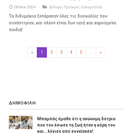
28 Νοε 2024
Δίδυμα
,
Πρόωρο
,
Εγκυμοσύνη
Τα διδυμάκια ξεπέρασαν όλες τις δυσκολίες που
συνάντησαν, και πλέον είναι δυο υγιή και χαρούμενα
παιδιά!
«
Προηγούμενη
1
(επιλεγμένη)
2
3
4
5
...
»
Επόμενη
ΔΗΜΟΦΙΛΗ
Μπαμπάς έμαθε ότι η ανώνυμη δότρια
που του έσωσε τη ζωή ήταν η κόρη του
και… λύγισε από συγκίνηση!