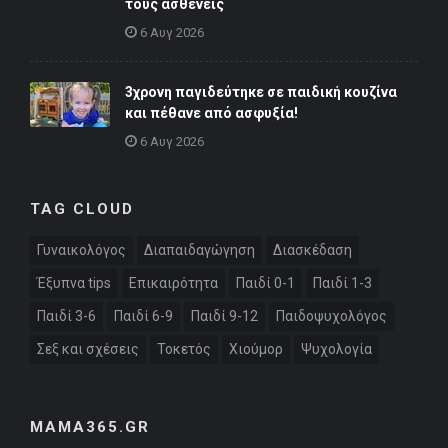
τους ασθενείς
6 Αυγ 2026
3χρονη παγιδεύτηκε σε παιδική κουζίνα
και πέθανε από ασφυξία!
6 Αυγ 2026
TAG CLOUD
Γυναικολόγος
Διαπαιδαγώγηση
Διασκέδαση
Έξυπνα tips
Επικαιρότητα
Παιδί 0-1
Παιδί 1-3
Παιδί 3-6
Παιδί 6-9
Παιδί 9-12
Παιδοψυχολόγος
Σεξ και σχέσεις
Τοκετός
Χιούμορ
Ψυχολογία
MAMA365.GR