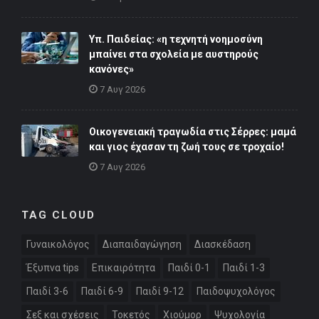
Υπ. Παιδείας: «η τεχνητή νοημοσύνη
μπαίνει στα σχολεία με αυστηρούς
κανόνες»
7 Αυγ 2026
Οικογενειακή τραγωδία στις Σέρρες: μαμά
και γιος έχασαν τη ζωή τους σε τροχαίο!
7 Αυγ 2026
TAG CLOUD
Γυναικολόγος
Διαπαιδαγώγηση
Διασκέδαση
Έξυπνα tips
Επικαιρότητα
Παιδί 0-1
Παιδί 1-3
Παιδί 3-6
Παιδί 6-9
Παιδί 9-12
Παιδοψυχολόγος
Σεξ και σχέσεις
Τοκετός
Χιούμορ
Ψυχολογία