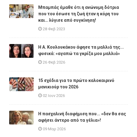
Μπαμπάς έμαθε ότι η ανώνυμη δότρια
που του έσωσε τη ζωή ήταν η κόρη του
και… λύγισε από συγκίνηση!
28 Φεβ 2023
Η A. Κουλουκάκου άφησε τα μαλλιά της...
φυσικά: «αγαπώ τα γκρίζα μου μαλλιά»
26 Φεβ 2026
15 σχέδια για το πρώτο καλοκαιρινό
μανικιούρ του 2026
02 Ιουν 2026
Η πασχαλινή διαφήμιση που... «δεν θα σας
αφήσει άντερο από τα γέλια»!
09 Μαρ 2026