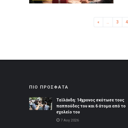
«
Προηγούμενη
...
3
4
ΠΙΟ ΠΡΟΣΦΑΤΑ
Ταϊλάνδη: 14χρονος σκότωσε τους
παππούδες του και 6 άτομα από το
σχολείο του
7 Αυγ 2026