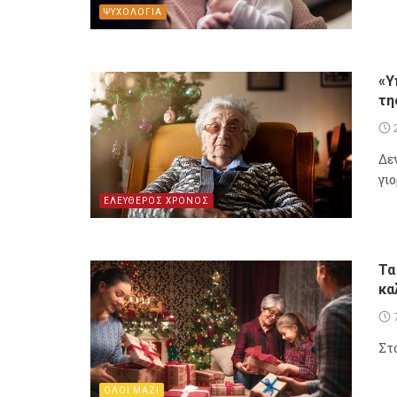
ΨΥΧΟΛΟΓΙΑ
«Υ
τη
Δε
γι
ΕΛΕΥΘΕΡΟΣ ΧΡΟΝΟΣ
Τα
κα
Στ
ΟΛΟΙ ΜΑΖΙ