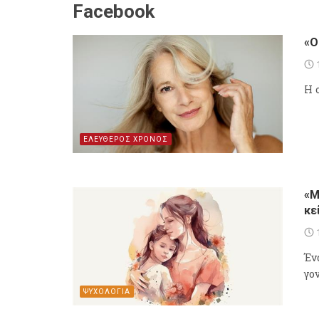
Facebook
«Ο
Η 
ΕΛΕΥΘΕΡΟΣ ΧΡΟΝΟΣ
«Μ
κε
Έν
γο
ΨΥΧΟΛΟΓΙΑ