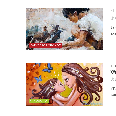
«Π
Τι 
έχ
ΕΛΕΥΘΕΡΟΣ ΧΡΟΝΟΣ
«Τ
χα
«Τ
κα
ΨΥΧΟΛΟΓΙΑ