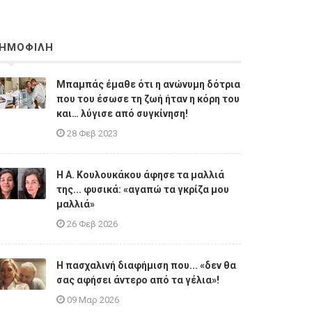
ΗΜΟΦΙΛΗ
Μπαμπάς έμαθε ότι η ανώνυμη δότρια
που του έσωσε τη ζωή ήταν η κόρη του
και… λύγισε από συγκίνηση!
28 Φεβ 2023
Η A. Κουλουκάκου άφησε τα μαλλιά
της... φυσικά: «αγαπώ τα γκρίζα μου
μαλλιά»
26 Φεβ 2026
Η πασχαλινή διαφήμιση που... «δεν θα
σας αφήσει άντερο από τα γέλια»!
09 Μαρ 2026