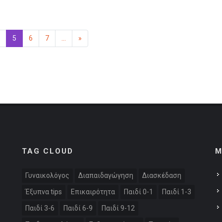
5
(επιλεγμένη)
6
7
...
»
Επόμενη
TAG CLOUD
M
Γυναικολόγος
Διαπαιδαγώγηση
Διασκέδαση
Έξυπνα tips
Επικαιρότητα
Παιδί 0-1
Παιδί 1-3
Παιδί 3-6
Παιδί 6-9
Παιδί 9-12