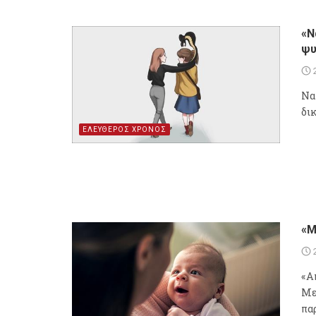
«Ν
ψυ
Να
δικ
ΕΛΕΥΘΕΡΟΣ ΧΡΟΝΟΣ
«Μ
«Α
Με
πα