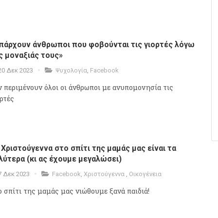
πάρχουν άνθρωποι που φοβούνται τις γιορτές λόγω
ς μοναξιάς τους»
20 Δεκ 2023
Ψυχολογία
,
Facebook
ν περιμένουν όλοι οι άνθρωποι με ανυπομονησία τις
ορτές
 Χριστούγεννα στο σπίτι της μαμάς μας είναι τα
λύτερα (κι ας έχουμε μεγαλώσει)
7 Δεκ 2023
Facebook
,
Χριστούγεννα
,
Οικογένεια
ο σπίτι της μαμάς μας νιώθουμε ξανά παιδιά!