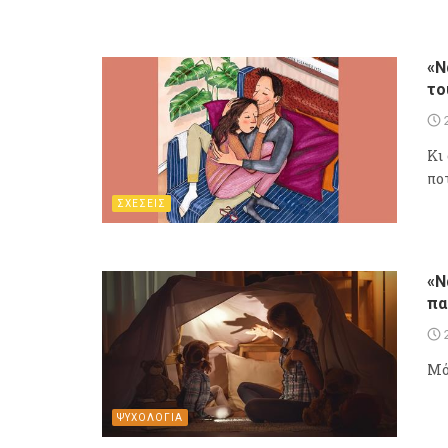
«N
το
Κι
ποτ
ΣΧΕΣΕΙΣ
«Ν
πα
Μό
ΨΥΧΟΛΟΓΙΑ