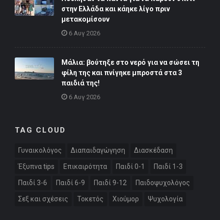
στην Ελλάδα και κάηκε λίγο πριν
μετακομίσουν
6 Αυγ 2026
Μάλια: βούτηξε στο νερό για να σώσει τη
φίλη της και πνίγηκε μπροστά στα 3
παιδιά της!
6 Αυγ 2026
TAG CLOUD
Γυναικολόγος
Διαπαιδαγώγηση
Διασκέδαση
Έξυπνα tips
Επικαιρότητα
Παιδί 0-1
Παιδί 1-3
Παιδί 3-6
Παιδί 6-9
Παιδί 9-12
Παιδοψυχολόγος
Σεξ και σχέσεις
Τοκετός
Χιούμορ
Ψυχολογία