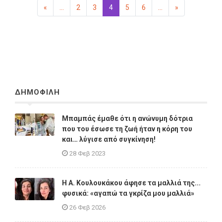
«
Προηγούμενη
...
2
3
4
(επιλεγμένη)
5
6
...
»
Επόμενη
ΔΗΜΟΦΙΛΗ
Μπαμπάς έμαθε ότι η ανώνυμη δότρια
που του έσωσε τη ζωή ήταν η κόρη του
και… λύγισε από συγκίνηση!
28 Φεβ 2023
Η A. Κουλουκάκου άφησε τα μαλλιά της...
φυσικά: «αγαπώ τα γκρίζα μου μαλλιά»
26 Φεβ 2026