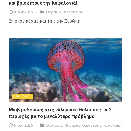
και βρίσκεται στην Κεφαλονιά!
8 Ιουν 2026
Παραλία
,
Καλοκαίρι
2η στον κόσμο και 1η στην Ευρώπη
ΟΛΟΙ ΜΑΖΙ
Μωβ μέδουσες στις ελληνικές θάλασσες: οι 3
περιοχές με το μεγαλύτερο πρόβλημα
5 Ιουν 2026
Θάλασσα
,
Παραλία
,
Οικογένεια
,
Καλοκαίρι