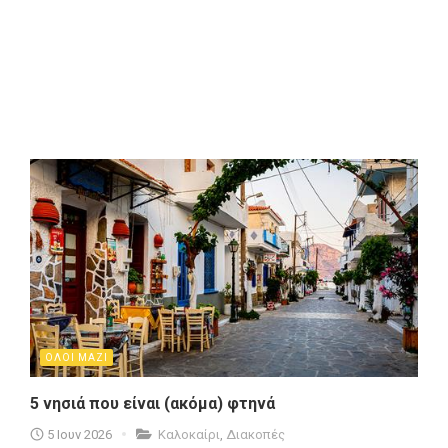
ΟΛΟΙ ΜΑΖΙ
5 νησιά που είναι (ακόμα) φτηνά
5 Ιουν 2026
Καλοκαίρι
,
Διακοπές