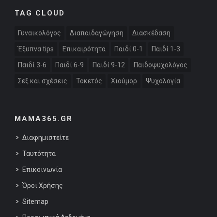
TAG CLOUD
Γυναικολόγος
Διαπαιδαγώγηση
Διασκέδαση
Έξυπνα tips
Επικαιρότητα
Παιδί 0-1
Παιδί 1-3
Παιδί 3-6
Παιδί 6-9
Παιδί 9-12
Παιδοψυχολόγος
Σεξ και σχέσεις
Τοκετός
Χιούμορ
Ψυχολογία
MAMA365.GR
Διαφημιστείτε
Ταυτότητα
Επικοινωνία
Όροι Χρήσης
Sitemap